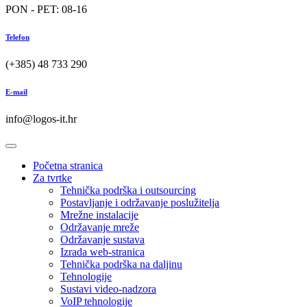
PON - PET: 08-16
Telefon
(+385) 48 733 290
E-mail
info@logos-it.hr
Početna stranica
Za tvrtke
Tehnička podrška i outsourcing
Postavljanje i održavanje poslužitelja
Mrežne instalacije
Održavanje mreže
Održavanje sustava
Izrada web-stranica
Tehnička podrška na daljinu
Tehnologije
Sustavi video-nadzora
VoIP tehnologije