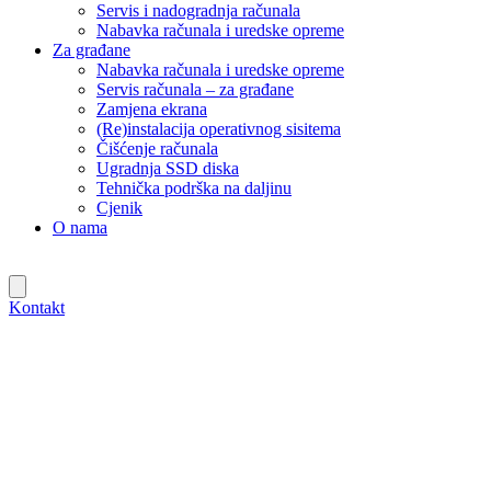
Servis i nadogradnja računala
Nabavka računala i uredske opreme
Za građane
Nabavka računala i uredske opreme
Servis računala – za građane
Zamjena ekrana
(Re)instalacija operativnog sisitema
Čišćenje računala
Ugradnja SSD diska
Tehnička podrška na daljinu
Cjenik
O nama
Kontakt