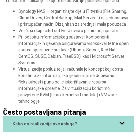
i računalne aplikacije s kojom se ostvaruje poslovna uporaba.
Synology NAS – organizirajte cijelu IT tvrtku (File Sharing,
Cloud Drives, Central Backup, Mail Server…) na jednostavan
i pristupačan način. Dizajniran za srednja i mala poduzeća
Veličina i kapacitet softvera ovisi o planiranoj uporabi.
Pri odabiru informacijskog sustava i komponenti
informacijskih rješenja osiguravamo visokokvalitetne open
source operativne sustave (Ubuntu Server, Red Hat,
CentOS, SUSE, Debian, FreeBSD), kao i Microsoft Server
Systems.
Virtualizacija poslužitelja i računala je koncept koji dosta
koristimo za informacijska rješenja, čime dobivamo
fleksibilnost i puno bolje iskorištavanje resursa
informacijske opreme. Za virtualizaciju koristimo
provjerene KVM (Linux kernel virt module) i VMware
tehnologije
Često postavljana pitanja
Kako do realizacije ove usluge?