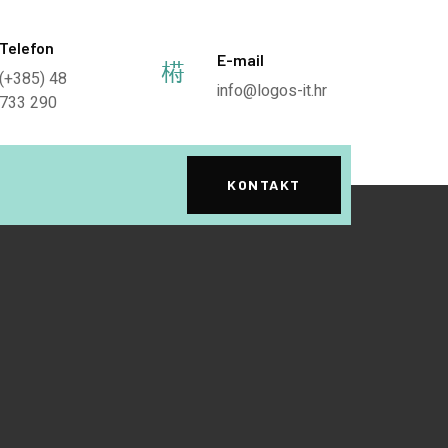
Telefon
E-mail
(+385) 48
info@logos-it.hr
733 290
KONTAKT