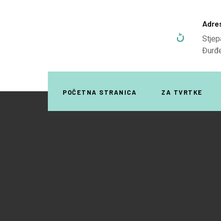
Adre
Stjep
Đurđ
POČETNA STRANICA
ZA TVRTKE